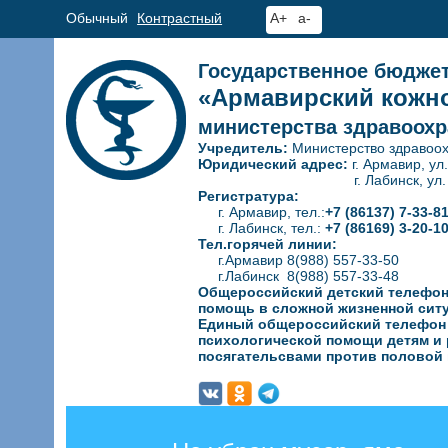
Обычный
Контрастный
A+
a-
Государственное бюдже
«Армавирский кожно
министерства здравоохр
Учредитель:
Министерство здравоох
Юридический адрес:
г. Армавир, ул
г. Лабинск, ул. Гагар
Регистратура:
г. Армавир, тел.:
+7 (86137) 7-33-8
г. Лабинск, тел.:
+7 (86169) 3-20-1
Тел.горячей линии:
г.Армавир 8(988) 557-33-50
г.Лабинск 8(988) 557-33-48
Общероссийский детский телефон
помощь в сложной жизненной сит
Единый общероссийский телефон д
психологической
помощи детям и 
посягательсвами против половой