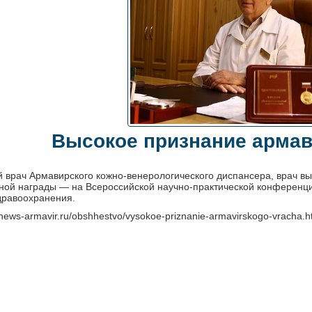
Высокое признание армав
й врач Армавирского кожно-венерологического диспансера, врач вы
ой награды — на Всероссийской научно-практической конференции
дравоохранения.
//news-armavir.ru/obshhestvo/vysokoe-priznanie-armavirskogo-vracha.h