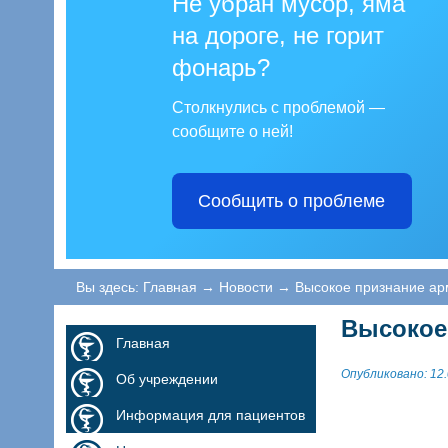
Не убран мусор, яма
на дороге, не горит
фонарь?
Столкнулись с проблемой —
сообщите о ней!
Сообщить о проблеме
Вы здесь:
Главная
→
Новости
→
Высокое признание ар
Высокое
Главная
Опубликовано: 12.
Об учреждении
Информация для пациентов