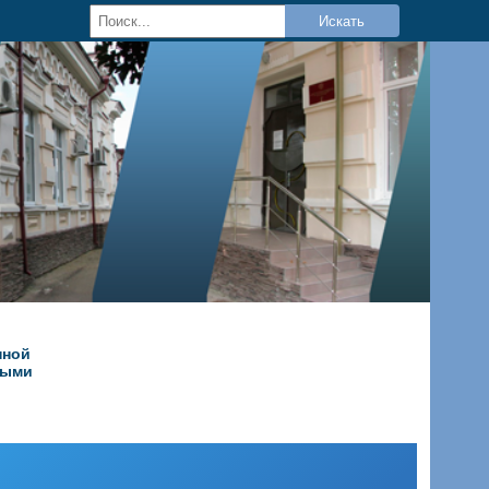
Искать
нной
ными