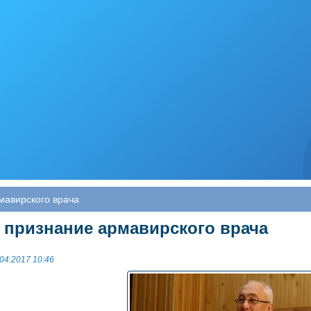
мавирского врача
 признание армавирского врача
04.2017 10:46